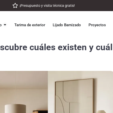
¡Presupuesto y visita técnica gratis!
tante
Open Suelo vinílico
co
Tarima de exterior
Lijado Barnizado
Proyectos
scubre cuáles existen y cuál