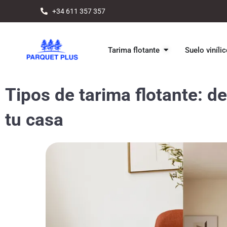
+34 611 357 357
Open Tarima flo
Tarima flotante
Suelo viníli
Tipos de tarima flotante: de
tu casa