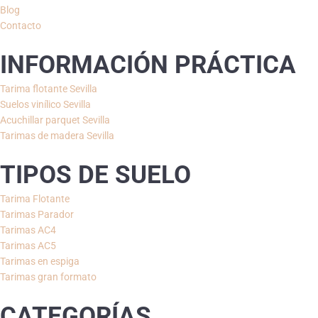
Blog
Contacto
INFORMACIÓN PRÁCTICA
Tarima flotante Sevilla
Suelos vinílico Sevilla
Acuchillar parquet Sevilla
Tarimas de madera Sevilla
TIPOS DE SUELO
Tarima Flotante
Tarimas Parador
Tarimas AC4
Tarimas AC5
Tarimas en espiga
Tarimas gran formato
CATEGORÍAS